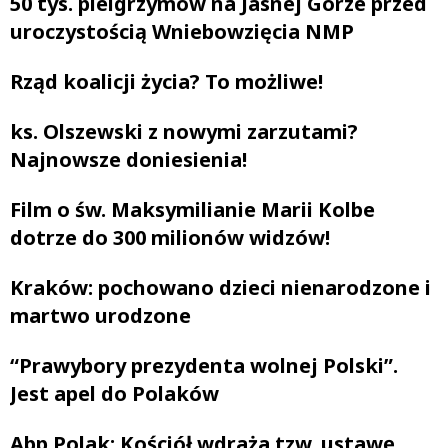
50 tys. pielgrzymów na Jasnej Górze przed
uroczystością Wniebowzięcia NMP
Rząd koalicji życia? To możliwe!
ks. Olszewski z nowymi zarzutami?
Najnowsze doniesienia!
Film o św. Maksymilianie Marii Kolbe
dotrze do 300 milionów widzów!
Kraków: pochowano dzieci nienarodzone i
martwo urodzone
“Prawybory prezydenta wolnej Polski”.
Jest apel do Polaków
Abp Polak: Kościół wdraża tzw. ustawę