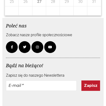
9
25
26
27
28
29
30
31
Poleć nas
Zobacz nasze profile społecznościowe
Bądź na bieżąco!
Zapisz się do naszego Newslettera
E-
mail
*