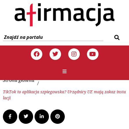
Strona główna
/
TikTok to aplikacja szpiegowska? Urzędnicy UE mają zakaz insta
lacji