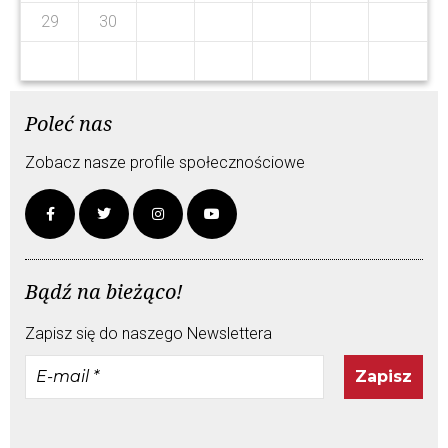
1
9
1
9
29
30
Poleć nas
Zobacz nasze profile społecznościowe
Bądź na bieżąco!
Zapisz się do naszego Newslettera
E-
mail
*