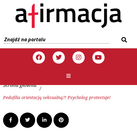
Strona główna
/
Pedofilia orientacją seksualną?! Psycholog protestuje!