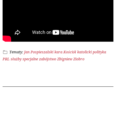
Tematy:
Jan Pospieszalski
kara
Kościół katolicki
polityka
PRL
służby specjalne
zabójstwo
Zbigniew Ziobro
Poprzedni wpis
Następny wpis