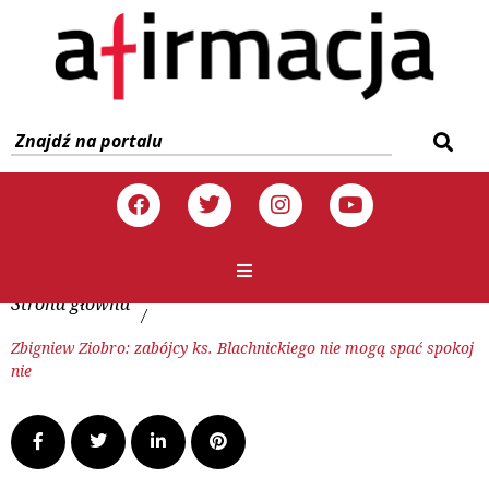
Strona główna
/
Zbigniew Ziobro: zabójcy ks. Blachnickiego nie mogą spać spokoj
nie