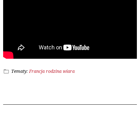
Tematy:
Francja
rodzina
wiara
Poprzedni wpis
Następny wpis