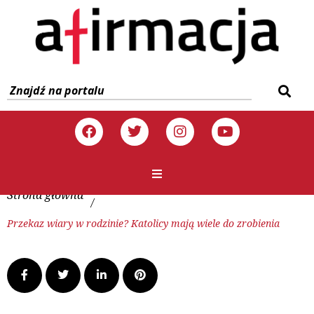
Strona główna
/
Przekaz wiary w rodzinie? Katolicy mają wiele do zrobienia