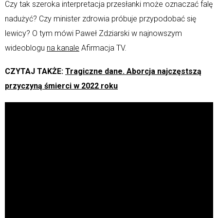
Czy tak szeroka interpretacja przesłanki może oznaczać falę
nadużyć? Czy minister zdrowia próbuje przypodobać się
lewicy? O tym mówi Paweł Zdziarski w najnowszym
wideoblogu
na kanale
Afirmacja TV.
CZYTAJ TAKŻE:
Tragiczne dane. Aborcja najczęstszą
przyczyną śmierci w 2022 roku