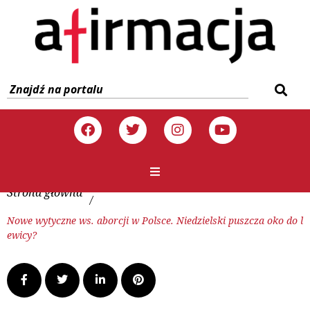
Strona główna
/
Nowe wytyczne ws. aborcji w Polsce. Niedzielski puszcza oko do l
ewicy?