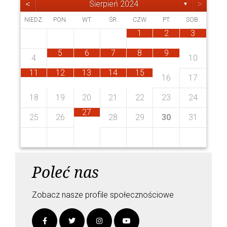
<
>
Sierpień 2024
▼
NIEDZ.
PON.
WT.
ŚR.
CZW.
PT.
SOB.
6
1
6
2
3
6
2
4
7
2
5
1
3
6
1
4
4
7
1
2
3
4
3
5
1
14
14
21
13
13
10
13
11
12
10
13
11
11
9
9
9
8
8
5
6
7
8
9
11
10
12
8
8
4
10
28
20
17
18
21
16
19
15
17
20
15
18
18
23
22
24
27
22
25
25
15
18
20
16
20
16
11
12
13
14
15
17
19
15
16
17
30
29
29
27
27
23
24
27
23
25
28
26
30
22
25
24
26
22
18
19
20
21
22
23
24
30
29
31
27
29
25
26
28
29
30
31
Poleć nas
Zobacz nasze profile społecznościowe