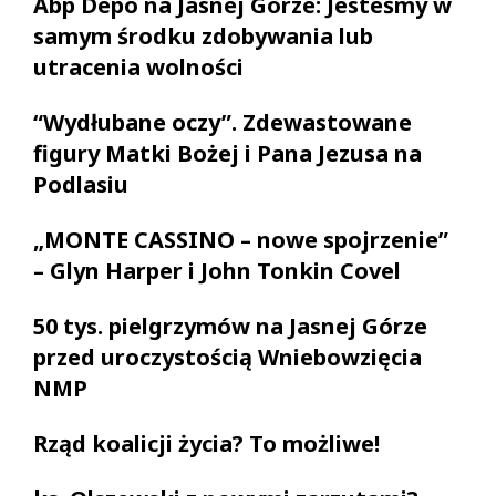
Abp Depo na Jasnej Górze: Jesteśmy w
samym środku zdobywania lub
utracenia wolności
“Wydłubane oczy”. Zdewastowane
figury Matki Bożej i Pana Jezusa na
Podlasiu
„MONTE CASSINO – nowe spojrzenie”
– Glyn Harper i John Tonkin Covel
50 tys. pielgrzymów na Jasnej Górze
przed uroczystością Wniebowzięcia
NMP
Rząd koalicji życia? To możliwe!