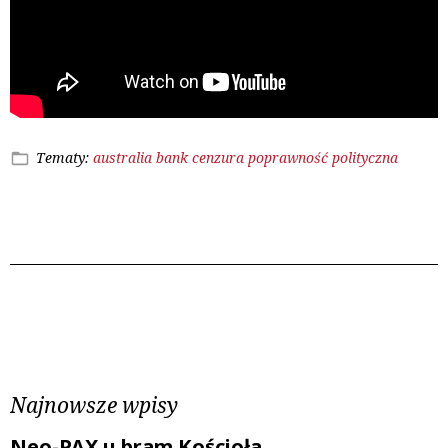
Tematy:
australia
bank
cenzura
poprawność polityczna
Poprzedni wpis
Następny wpis
Najnowsze wpisy
Neo-PAX u bram Kościoła