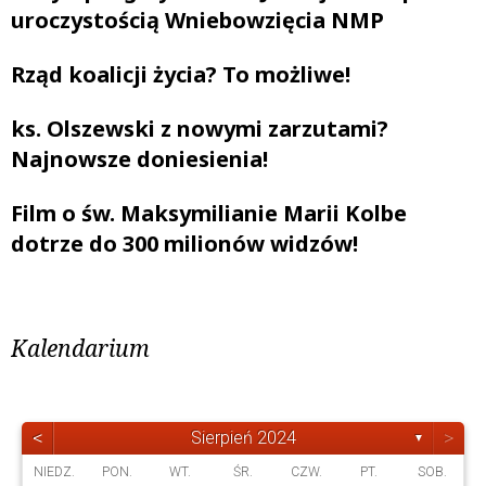
uroczystością Wniebowzięcia NMP
Rząd koalicji życia? To możliwe!
ks. Olszewski z nowymi zarzutami?
Najnowsze doniesienia!
Film o św. Maksymilianie Marii Kolbe
dotrze do 300 milionów widzów!
Kalendarium
<
>
Sierpień 2024
▼
NIEDZ.
PON.
WT.
ŚR.
CZW.
PT.
SOB.