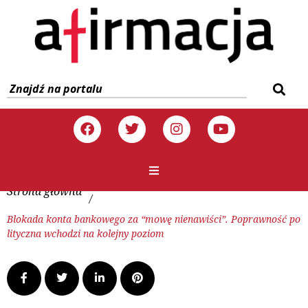
Strona główna
/
Blokada konta bankowego za “mowę nienawiści”. Poprawność po
lityczna wchodzi na kolejny poziom