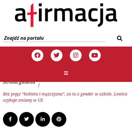
Strona główna
/
Bez pojęć “kobieta i mężczyzna”, za to z gender w szkole. Lewica
szykuje zmiany w UE