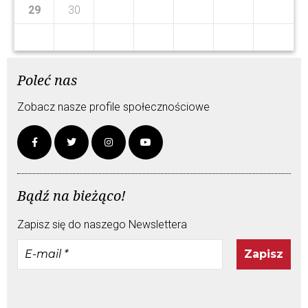
1
9
1
9
29
30
Poleć nas
Zobacz nasze profile społecznościowe
Bądź na bieżąco!
Zapisz się do naszego Newslettera
E-
mail
*