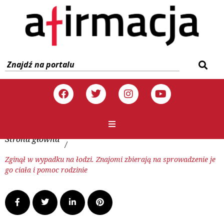
Strona główna
/
Zginął w wypadku na łodzi. Znajomi zbierają na sprowadzenie je
go ciała i pomoc rodzinie