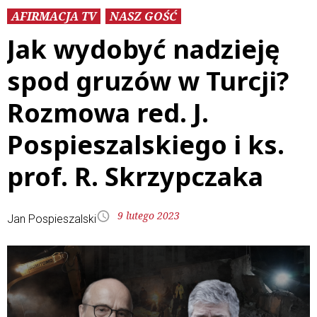
AFIRMACJA TV
NASZ GOŚĆ
Jak wydobyć nadzieję
spod gruzów w Turcji?
Rozmowa red. J.
Pospieszalskiego i ks.
prof. R. Skrzypczaka
9 lutego 2023
Jan Pospieszalski