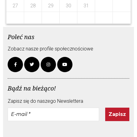
1
9
1
9
27
28
29
30
31
Poleć nas
Zobacz nasze profile społecznościowe
Bądź na bieżąco!
Zapisz się do naszego Newslettera
E-
mail
*