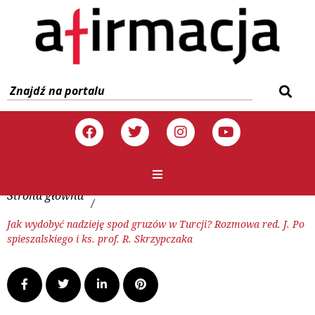
Strona główna
/
Jak wydobyć nadzieję spod gruzów w Turcji? Rozmowa red. J. Po
spieszalskiego i ks. prof. R. Skrzypczaka