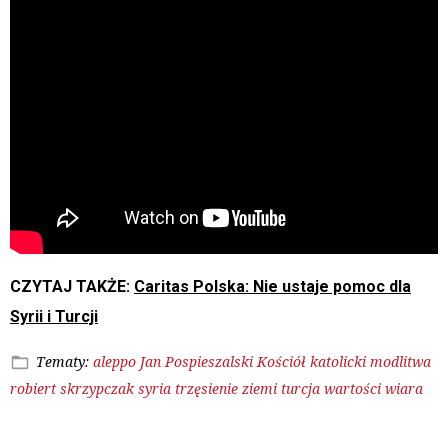
CZYTAJ TAKŻE:
Caritas Polska: Nie ustaje pomoc dla
Syrii i Turcji
Tematy:
aleppo
Jan Pospieszalski
Kościół katolicki
modlitwa
robiert skrzypczak
syria
trzęsienie ziemi
turcja
wartości
wiara