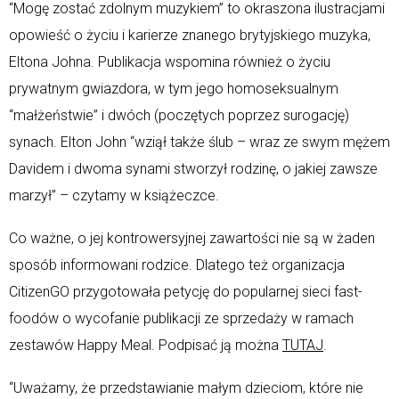
“Mogę zostać zdolnym muzykiem” to okraszona ilustracjami
opowieść o życiu i karierze znanego brytyjskiego muzyka,
Eltona Johna. Publikacja wspomina również o życiu
prywatnym gwiazdora, w tym jego homoseksualnym
“małżeństwie” i dwóch (poczętych poprzez surogację)
synach. Elton John “wziął także ślub – wraz ze swym mężem
Davidem i dwoma synami stworzył rodzinę, o jakiej zawsze
marzył” – czytamy w książeczce.
Co ważne, o jej kontrowersyjnej zawartości nie są w żaden
sposób informowani rodzice. Dlatego też organizacja
CitizenGO przygotowała petycję do popularnej sieci fast-
foodów o wycofanie publikacji ze sprzedaży w ramach
zestawów Happy Meal. Podpisać ją można
TUTAJ
.
“Uważamy, że przedstawianie małym dzieciom, które nie