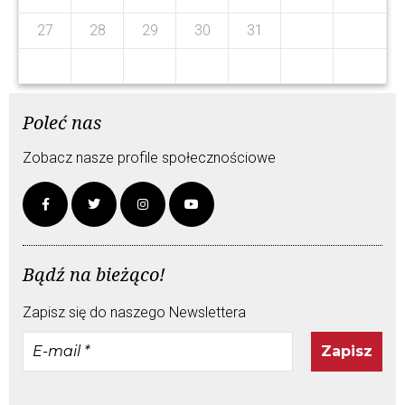
0
1
9
1
9
27
28
29
30
31
Poleć nas
Zobacz nasze profile społecznościowe
Bądź na bieżąco!
Zapisz się do naszego Newslettera
E-
mail
*