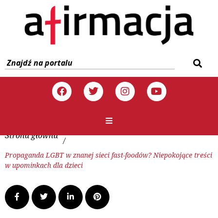
Strona główna
/
Propaganda LGBT w znanej sieci fast-foodów? Niepokojące treści
w upominkach dla dzieci