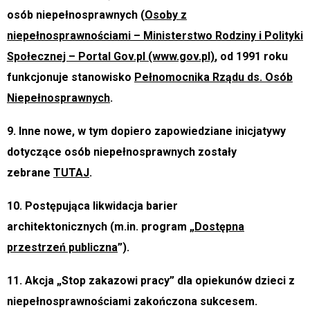
osób niepełnosprawnych (
Osoby z
niepełnosprawnościami – Ministerstwo Rodziny i Polityki
Społecznej – Portal Gov.pl (www.gov.pl)
, od 1991 roku
funkcjonuje stanowisko
Pełnomocnika Rządu ds. Osób
Niepełnosprawnych
.
9. Inne nowe, w tym dopiero zapowiedziane inicjatywy
dotyczące osób niepełnosprawnych zostały
zebrane
TUTAJ
.
10. Postępująca likwidacja barier
architektonicznych (m.in. program „
Dostępna
przestrzeń publiczna
”).
11. Akcja „Stop zakazowi pracy” dla opiekunów dzieci z
niepełnosprawnościami zakończona sukcesem.