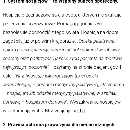
1. System hospicjów – to wspólny sukces społeczny.
Hospicja przeznaczone są dla osób, u których nie skutkuje
już leczenie przyczynowe. Pomagają godnie żyć i
bezboleśnie odchodzić z tego świata. Hospicja na dobre
zagościły już w polskim krajobrazie.
„Opieka paliatywna i
opieka hospicyjna mają uśmierzać ból i dokuczliwe objawy
choroby oraz podtrzymać jakość życia pacjenta na możliwie
najwyższym poziomie”
– czytamy na stronie
pacjent.gov
. I
dalej:
”NFZ finansuje kilka rodzajów takiej opieki:
ambulatoryjną – poradnia medycyny paliatywnej, stacjonarną
– hospicjum lub oddział medycyny paliatywnej w szpitalu,
domową – hospicjum domowe”.
Wyszukiwarka hospicjów
współpracujących z NFZ znajduje się
TU
.
2. Prawna ochrona prawa życia dla nienarodzonych