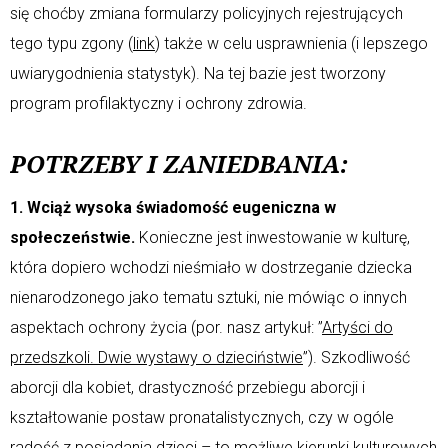
się choćby zmiana formularzy policyjnych rejestrujących
tego typu zgony (
link
) także w celu usprawnienia (i lepszego
uwiarygodnienia statystyk). Na tej bazie jest tworzony
program profilaktyczny i ochrony zdrowia.
POTRZEBY I ZANIEDBANIA:
1. Wciąż wysoka świadomość eugeniczna w
społeczeństwie.
Konieczne jest inwestowanie w kulturę,
która dopiero wchodzi nieśmiało w dostrzeganie dziecka
nienarodzonego jako tematu sztuki, nie mówiąc o innych
aspektach ochrony życia (por. nasz artykuł: ”
Artyści do
przedszkoli. Dwie wystawy o dzieciństwie
”). Szkodliwość
aborcji dla kobiet, drastyczność przebiegu aborcji i
kształtowanie postaw pronatalistycznych, czy w ogóle
radość z posiadania dzieci – to możliwe kierunki kulturowych