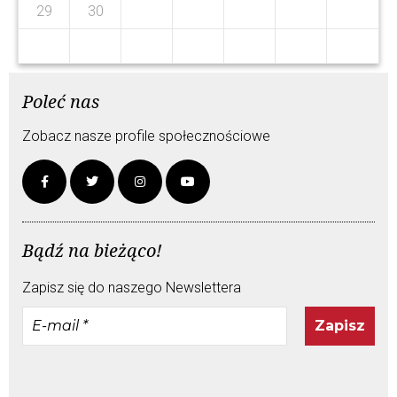
1
9
1
9
29
30
Poleć nas
Zobacz nasze profile społecznościowe
Bądź na bieżąco!
Zapisz się do naszego Newslettera
E-
mail
*