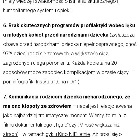
miały wiedzę i świadomość o istnieniu skutecznego i
humanitarnego systemu opieki.
6. Brak skutecznych programów profilaktyki wobec lęku
u młodych kobiet przed narodzinami dziecka
(zwłaszcza
obawa przed narodzinami dziecka niepełnosprawnego, choć
97% dzieci rodzi się zdrowych, a większość ciąż
zagrożonych ulega poronieniu. Każda kobieta na 20
sposobów może zapobiec komplikacjom w czasie ciąży –
por
. infografiki Instytutu „Ona i On”.
)
7. Komunikacja rodzicom dziecka nienarodzonego, że
ma ono kłopoty ze zdrowiem
– nadal jest relacjonowana
jako najbardziej traumatyczny monent. Wiemy, to m.in. z
filmu dokumentalnego
„Tętno”
czy
„Miłość większa niż
strach”
– w ramach
cyklu Kino NIE-letnie
. Aż prosi się o