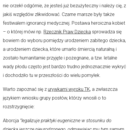
nie orzekł odgórnie, że jesteś już bezużyteczny i należy cię, z
jakiś względów zlikwidować. Czarne marsze były także
festiwalem ignorancji medycznej. Postawa heroiczna kobiet
– o której mówi np.
Rzecznik Praw Dziecka
sprowadza się
bowiem do wyboru pomiędzy urodzeniem zabitego dziecka,
a urodzeniem dziecka, które umarło śmiercią naturalną i
zostało humanitarnie przyjęte i pożegnane, a tzw. letalne
wady płodu często jest bardzo trudno jednoznacznie wykryć
i dochodziło tu w przeszłości do wielu pomyłek.
Warto zapoznać się z
urywkami wyroku TK
, a zwłaszcza
językiem wniosku grupy posłów, którzy wnosili o to
rozstrzygnięcie:
Aborcja
”legalizuje praktyki eugeniczne w stosunku do
dziecka jeszcze nieurodzonego, odmawiając mu tym samym