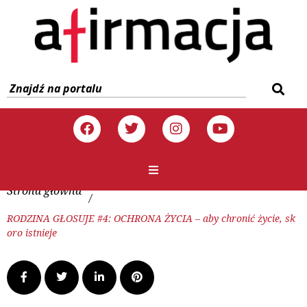
Strona główna
/
RODZINA GŁOSUJE #4: OCHRONA ŻYCIA – aby chronić życie, sk
oro istnieje