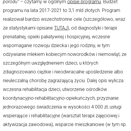
porodu”
– czytamy w ogólnym
opisie programu
. Budżet
programu na lata 2017-2021 to 3,1 mld złotych. Program
realizował bardzo wszechstronne cele (szczegółowo, wraz
ze statystykami opisane
TUTAJ
), od diagnostyki i terapii
prenatalnej, opieki paliatywnej i hospicyjnej, wczesne
wspomaganie rozwoju dziecka i jego rodziny, w tym:
odżywianie mlekiem kobiecym noworodków i niemowląt, ze
szczególnym uwzględnieniem dzieci, u których
zdiagnozowano ciężkie i nieodwracalne upośledzenie albo
nieuleczalną chorobę zagrażającą życiu. Dalej opis wylicza:
wczesna rehabilitacja dzieci, utworzenie ośrodków
koordynacyjno-rehabilitacyjno-opiekuńczych, przyznanie
jednorazowego świadczenia w wysokości 4 000 zł, usługi
wspierające i rehabilitacyjne (warsztat terapii zajęciowej i
aktywizacja zawodowa), wsparcie mieszkaniowe (w tym np.