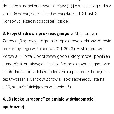
dopuszczalności przerywania ciąży (…) j e s t n i e z g o d n y
z art. 38 w związku z art. 30 w związku z art. 31 ust. 3
Konstytucji Rzeczypospolitej Polskiej.
3. Projekt zdrowia prokreacyjnego
w Ministerstwa
Zdrowia (Rządowy program kompleksowej ochrony zdrowia
prokreacyjnego w Polsce w 2021-2023 r. – Ministerstwo
Zdrowia – Portal Gov.pl (www.gov.pl), który może i powinien
stanowić alternatywę dla in-vitro (kompleksowa diagnostyka
niepłodności oraz dalszego leczenia u par; projekt obejmuje
też utworzenie Centrów Zdrowia Prokreacyjnego, lista na
s.19, na razie istniejących w liczbie 16).
4. „Dziecko utracone” zaistniało w świadomości
społecznej.