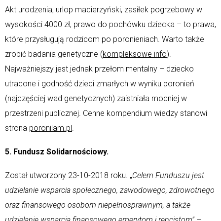
Akt urodzenia, urlop macierzyński, zasiłek pogrzebowy w
wysokości 4000 zł, prawo do pochówku dziecka – to prawa,
które przysługują rodzicom po poronieniach. Warto także
zrobić badania genetyczne (
kompleksowe info
).
Najważniejszy jest jednak przełom mentalny – dziecko
utracone i godność dzieci zmarłych w wyniku poronień
(najczęściej wad genetycznych) zaistniała mocniej w
przestrzeni publicznej. Cenne kompendium wiedzy stanowi
strona
poronilam.pl
.
5. Fundusz Solidarnościowy.
Został utworzony 23-10-2018 roku. „
Celem Funduszu jest
udzielanie wsparcia społecznego, zawodowego, zdrowotnego
oraz finansowego osobom niepełnosprawnym, a także
udzielanie wsparcia finansowego emerytom i rencistom”
–