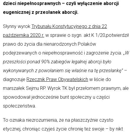
dzieci niepełnosprawnych – czyli wyłączenie aborcji
eugenicznej z przesłanek aborcji.
Słynny wyrok
Trybunału Konstytucyjnego z dnia 22
października 2020 r.
w sprawie o sygn. akt K 1/20,potwierdził
prawo do życia dla nienarodzonych Polaków
podejrzewanych o niepełnosprawność i zagrożenie życia.
„W
przeszłości ponad 90% zabiegów legalnej aborcji było
wykonywanych z powołaniem się właśnie na tę przesłankę”
–
diagnozuje
Rzecznik Praw Obywatelskich
w liście do
marszałek Sejmu RP. Wyrok TK był przełomem prawnym, ale
spowodował jednocześnie bunt społeczny u części
społeczeństwa.
To oznaka niezrozumienia, że na płaszczyźnie czysto
etycznej, chroniąc czyjeś życie chronię też swoje – by nikt