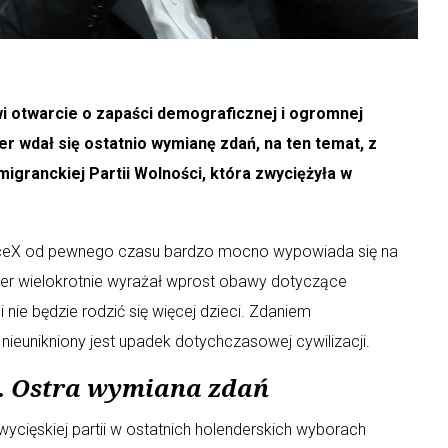
 otwarcie o zapaści demograficznej i ogromnej
der wdał się ostatnio wymianę zdań, na ten temat, z
igranckiej Partii Wolności, która zwyciężyła w
 SpaceX od pewnego czasu bardzo mocno wypowiada się na
der wielokrotnie wyrażał wprost obawy dotyczące
i nie będzie rodzić się więcej dzieci. Zdaniem
ni, nieunikniony jest upadek dotychczasowej cywilizacji.
. Ostra wymiana zdań
cięskiej partii w ostatnich holenderskich wyborach