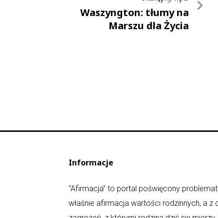
Waszyngton: tłumy na
Marszu dla Życia
Informacje
“Afirmacja” to portal poświęcony problematy
właśnie afirmacja wartości rodzinnych, a z
zagrożeń, z którymi rodzina dziś się mierz