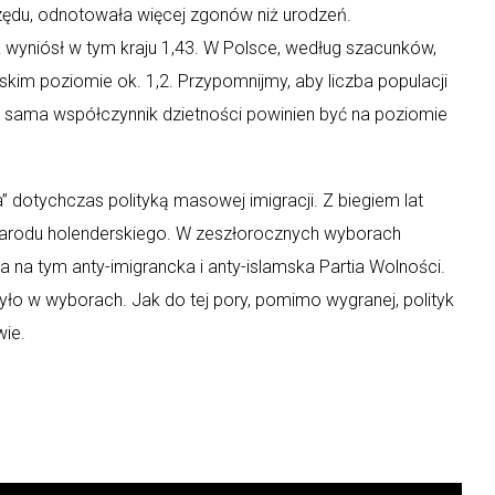
rzędu, odnotowała więcej zgonów niż urodzeń.
k wyniósł w tym kraju 1,43. W Polsce, według szacunków,
kim poziomie ok. 1,2. Przypomnijmy, aby liczba populacji
ka sama współczynnik dzietności powinien być na poziomie
a” dotychczas polityką masowej imigracji. Z biegiem lat
 narodu holenderskiego. W zeszłorocznych wyborach
 na tym anty-imigrancka i anty-islamska Partia Wolności.
ło w wyborach. Jak do tej pory, pomimo wygranej, polityk
wie.