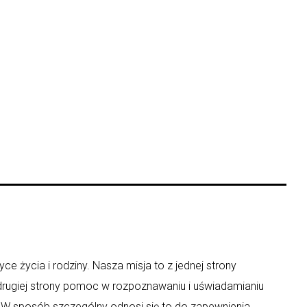
ce życia i rodziny. Nasza misja to z jednej strony
 drugiej strony pomoc w rozpoznawaniu i uświadamianiu
y. W sposób szczególny odnosi się to do zapewnienia