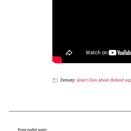
Tematy:
dzieci
Elon Musk
Holand
za
Poprzedni wpis