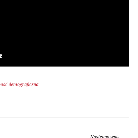
paść demograficzna
Następny wpis