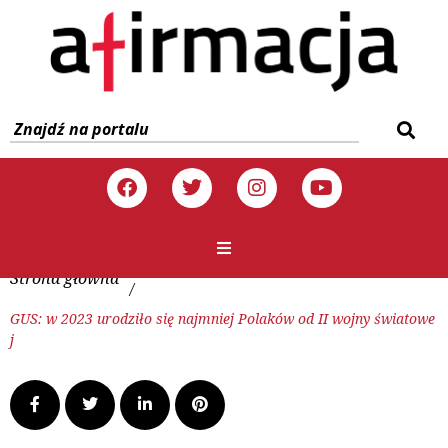
Strona główna
/
GUS: w 2023 urodziło się najmniej Polaków od II wojny światowe
j