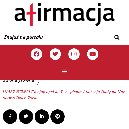
Strona główna
/
[NASZ NEWS] Kolejny apel do Prezydenta Andrzeja Dudy na Nar
odowy Dzień Życia