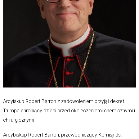
Arcyiskup Robert Barron z zadowoleniem przyjął dekret
Trumpa chroniący dzieci przed okaleczeniami chemicznymi i
chirurgicznymi
Arcybiskup Robert Barron, przewodniczący Komisji ds.