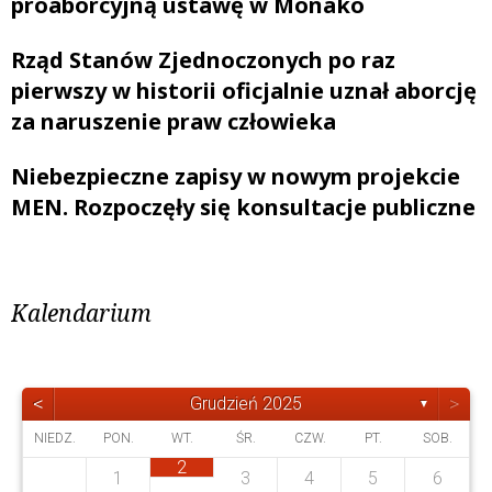
proaborcyjną ustawę w Monako
Rząd Stanów Zjednoczonych po raz
pierwszy w historii oficjalnie uznał aborcję
za naruszenie praw człowieka
Niebezpieczne zapisy w nowym projekcie
MEN. Rozpoczęły się konsultacje publiczne
Kalendarium
<
>
Grudzień 2025
▼
NIEDZ.
PON.
WT.
ŚR.
CZW.
PT.
SOB.
2
1
3
4
5
6
4
4