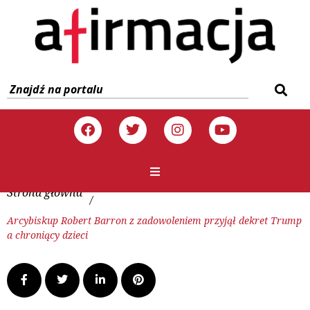
Strona główna
/
Arcybiskup Robert Barron z zadowoleniem przyjął dekret Trump
a chroniący dzieci