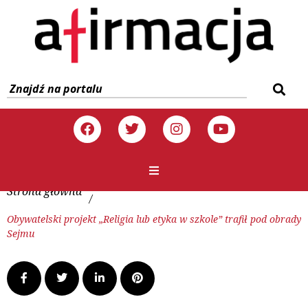
Strona główna
/
Obywatelski projekt „Religia lub etyka w szkole” trafił pod obrady
Sejmu