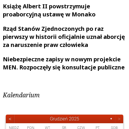
Książę Albert II powstrzymuje
proaborcyjną ustawę w Monako
Rząd Stanów Zjednoczonych po raz
pierwszy w historii oficjalnie uznał aborcję
za naruszenie praw człowieka
Niebezpieczne zapisy w nowym projekcie
MEN. Rozpoczęły się konsultacje publiczne
Kalendarium
<
>
Grudzień 2025
▼
NIEDZ.
PON.
WT.
ŚR.
CZW.
PT.
SOB.