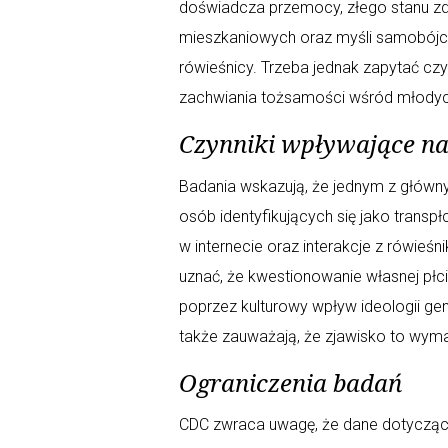
doświadcza przemocy, złego stanu zd
mieszkaniowych oraz myśli samobójczy
rówieśnicy. Trzeba jednak zapytać czy
zachwiania tożsamości wśród młodyc
Czynniki wpływające na 
Badania wskazują, że jednym z główn
osób identyfikujących się jako transpł
w internecie oraz interakcje z rówieś
uznać, że kwestionowanie własnej płc
poprzez kulturowy wpływ ideologii ge
także zauważają, że zjawisko to wymag
Ograniczenia badań
CDC zwraca uwagę, że dane dotycząc