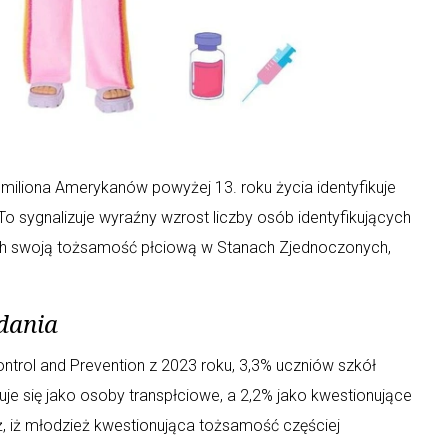
miliona Amerykanów powyżej 13. roku życia identyfikuje
To sygnalizuje wyraźny wzrost liczby osób identyfikujących
cych swoją tożsamość płciową w Stanach Zjednoczonych,
dania
ntrol and Prevention z 2023 roku, 3,3% uczniów szkół
uje się jako osoby transpłciowe, a 2,2% jako kwestionujące
, iż młodzież kwestionująca tożsamość częściej